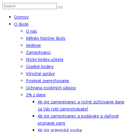
Domov
O škole
O nás
Míľniky histórie školy
Vedenie
Zamestnanci
Etický kódex učiteľa
Úradné hodiny
Výročné správy
Povinné zverejňovanie
Ochrana osobných údajov
2% z dane
Ak ste zamestnanec a ročné zúčtovanie dane
za Vás robí zamestnávateľ
Ak ste zamestnanec a podávate si daňové
priznanie sami
Ak ste právnická osoba