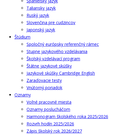
Španielsky jazyk
Taliansky jazyk
Ruský jazyk
Slovenčina pre cudzincov
Japonský jazyk
Štúdium
Spoločný európsky referenčný rámec
Stupne jazykového vzdelávania
Školský vzdelávací program
Štátne jazykové skúšky
Jazykové skúšky Cambridge English
Zaraďovacie testy
Vnútorný poriadok
Oznamy
Voľné pracovné miesta
Oznamy poslucháčom
Harmonogram školského roka 2025/2026
Rozvrh hodín 2025/2026
Zápis školský rok 2026/2027