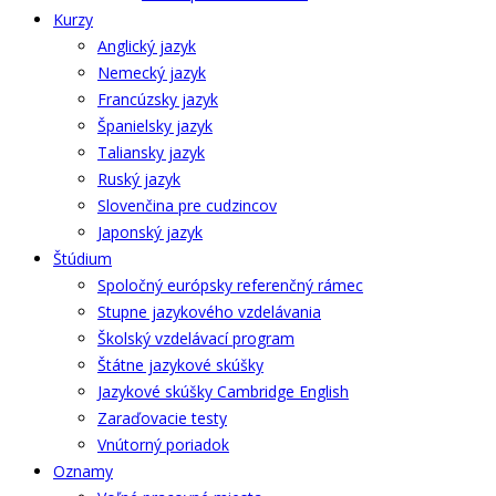
Kurzy
Anglický jazyk
Nemecký jazyk
Francúzsky jazyk
Španielsky jazyk
Taliansky jazyk
Ruský jazyk
Slovenčina pre cudzincov
Japonský jazyk
Štúdium
Spoločný európsky referenčný rámec
Stupne jazykového vzdelávania
Školský vzdelávací program
Štátne jazykové skúšky
Jazykové skúšky Cambridge English
Zaraďovacie testy
Vnútorný poriadok
Oznamy