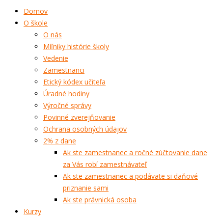
Domov
O škole
O nás
Míľniky histórie školy
Vedenie
Zamestnanci
Etický kódex učiteľa
Úradné hodiny
Výročné správy
Povinné zverejňovanie
Ochrana osobných údajov
2% z dane
Ak ste zamestnanec a ročné zúčtovanie dane
za Vás robí zamestnávateľ
Ak ste zamestnanec a podávate si daňové
priznanie sami
Ak ste právnická osoba
Kurzy