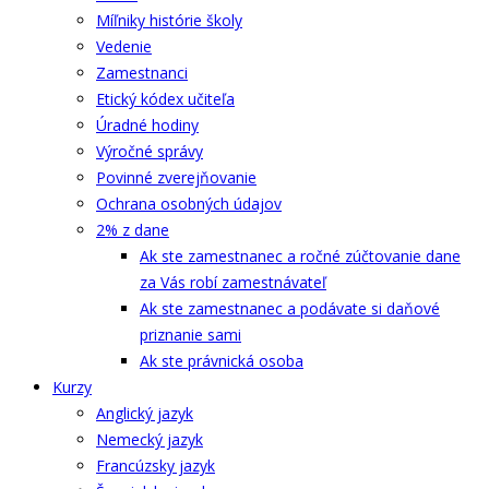
Míľniky histórie školy
Vedenie
Zamestnanci
Etický kódex učiteľa
Úradné hodiny
Výročné správy
Povinné zverejňovanie
Ochrana osobných údajov
2% z dane
Ak ste zamestnanec a ročné zúčtovanie dane
za Vás robí zamestnávateľ
Ak ste zamestnanec a podávate si daňové
priznanie sami
Ak ste právnická osoba
Kurzy
Anglický jazyk
Nemecký jazyk
Francúzsky jazyk