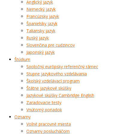
Anglický jazyk
Nemecký jazyk
Francúzsky jazyk
Španielsky jazyk
Taliansky jazyk
Ruský jazyk
Slovenčina pre cudzincov
Japonský jazyk
Štúdium
Spoločný európsky referenčný rámec
Stupne jazykového vzdelávania
Školský vzdelávací program
Štátne jazykové skúšky
Jazykové skúšky Cambridge English
Zaraďovacie testy
Vnútorný poriadok
Oznamy
Voľné pracovné miesta
Oznamy poslucháčom