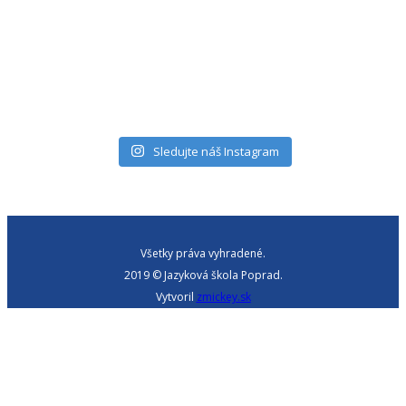
Sledujte náš Instagram
Všetky práva vyhradené.
2019 © Jazyková škola Poprad.
Vytvoril
zmickey.sk