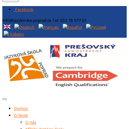
Facebook
info@jazykovka-poprad.sk
Tel: 052 78 977 01
Domov
O škole
O nás