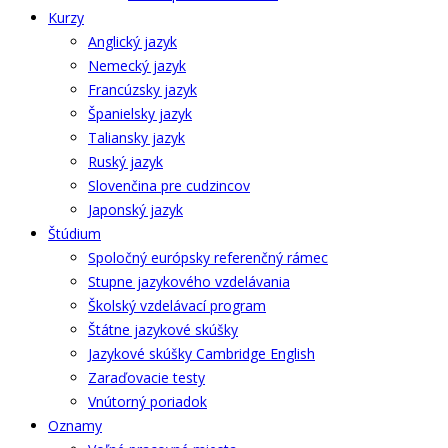
Kurzy
Anglický jazyk
Nemecký jazyk
Francúzsky jazyk
Španielsky jazyk
Taliansky jazyk
Ruský jazyk
Slovenčina pre cudzincov
Japonský jazyk
Štúdium
Spoločný európsky referenčný rámec
Stupne jazykového vzdelávania
Školský vzdelávací program
Štátne jazykové skúšky
Jazykové skúšky Cambridge English
Zaraďovacie testy
Vnútorný poriadok
Oznamy