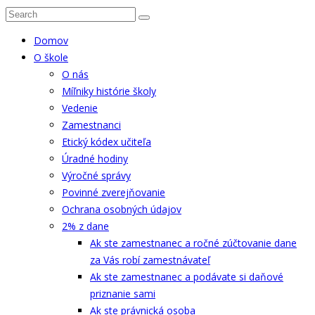
Domov
O škole
O nás
Míľniky histórie školy
Vedenie
Zamestnanci
Etický kódex učiteľa
Úradné hodiny
Výročné správy
Povinné zverejňovanie
Ochrana osobných údajov
2% z dane
Ak ste zamestnanec a ročné zúčtovanie dane
za Vás robí zamestnávateľ
Ak ste zamestnanec a podávate si daňové
priznanie sami
Ak ste právnická osoba