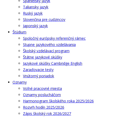
Španielsky jazyk
Taliansky jazyk
Ruský jazyk
Slovenčina pre cudzincov
Japonský jazyk
Štúdium
Spoločný európsky referenčný rámec
Stupne jazykového vzdelávania
Školský vzdelávací program
Štátne jazykové skúšky
Jazykové skúšky Cambridge English
Zaraďovacie testy
Vnútorný poriadok
Oznamy
Voľné pracovné miesta
Oznamy poslucháčom
Harmonogram školského roka 2025/2026
Rozvrh hodín 2025/2026
Zápis školský rok 2026/2027