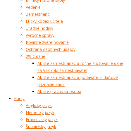
Míľniky histórie školy
Vedenie
Zamestnanci
Etický kódex učiteľa
Úradné hodiny
Výročné správy
Povinné zverejňovanie
Ochrana osobných údajov
2% z dane
Ak ste zamestnanec a ročné zúčtovanie dane
za Vás robí zamestnávateľ
Ak ste zamestnanec a podávate si daňové
priznanie sami
Ak ste právnická osoba
Kurzy
Anglický jazyk
Nemecký jazyk
Francúzsky jazyk
Španielsky jazyk