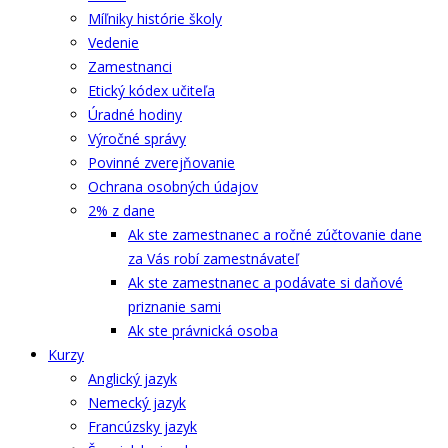
Míľniky histórie školy
Vedenie
Zamestnanci
Etický kódex učiteľa
Úradné hodiny
Výročné správy
Povinné zverejňovanie
Ochrana osobných údajov
2% z dane
Ak ste zamestnanec a ročné zúčtovanie dane
za Vás robí zamestnávateľ
Ak ste zamestnanec a podávate si daňové
priznanie sami
Ak ste právnická osoba
Kurzy
Anglický jazyk
Nemecký jazyk
Francúzsky jazyk