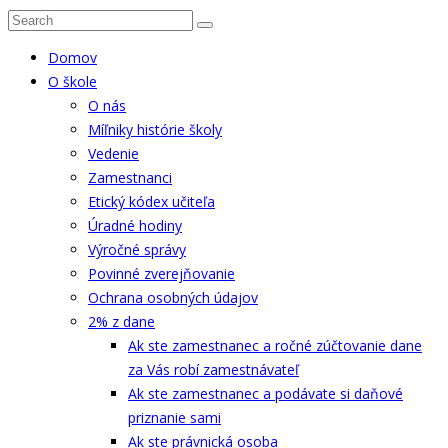
Domov
O škole
O nás
Míľniky histórie školy
Vedenie
Zamestnanci
Etický kódex učiteľa
Úradné hodiny
Výročné správy
Povinné zverejňovanie
Ochrana osobných údajov
2% z dane
Ak ste zamestnanec a ročné zúčtovanie dane
za Vás robí zamestnávateľ
Ak ste zamestnanec a podávate si daňové
priznanie sami
Ak ste právnická osoba