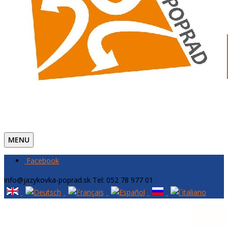
MENU
Facebook
info@jazykovka-poprad.sk
Tel: 052 78 977 01