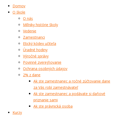
Domov
O škole
O nás
Míľniky histórie školy
Vedenie
Zamestnanci
Etický kódex učiteľa
Úradné hodiny
Výročné správy
Povinné zverejňovanie
Ochrana osobných údajov
2% z dane
Ak ste zamestnanec a ročné zúčtovanie dane
za Vás robí zamestnávateľ
Ak ste zamestnanec a podávate si daňové
priznanie sami
Ak ste právnická osoba
Kurzy