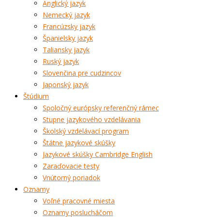
Anglický jazyk
Nemecký jazyk
Francúzsky jazyk
Španielsky jazyk
Taliansky jazyk
Ruský jazyk
Slovenčina pre cudzincov
Japonský jazyk
Štúdium
Spoločný európsky referenčný rámec
Stupne jazykového vzdelávania
Školský vzdelávací program
Štátne jazykové skúšky
Jazykové skúšky Cambridge English
Zaraďovacie testy
Vnútorný poriadok
Oznamy
Voľné pracovné miesta
Oznamy poslucháčom