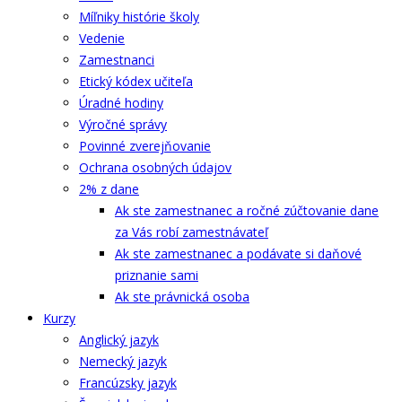
Míľniky histórie školy
Vedenie
Zamestnanci
Etický kódex učiteľa
Úradné hodiny
Výročné správy
Povinné zverejňovanie
Ochrana osobných údajov
2% z dane
Ak ste zamestnanec a ročné zúčtovanie dane
za Vás robí zamestnávateľ
Ak ste zamestnanec a podávate si daňové
priznanie sami
Ak ste právnická osoba
Kurzy
Anglický jazyk
Nemecký jazyk
Francúzsky jazyk