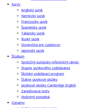
Kurzy
Anglický jazyk
Nemecký jazyk
Francúzsky jazyk
Španielsky jazyk
Taliansky jazyk
Ruský jazyk
Slovenčina pre cudzincov
Japonský jazyk
Štúdium
Spoločný európsky referenčný rámec
Stupne jazykového vzdelávania
Školský vzdelávací program
Štátne jazykové skúšky
Jazykové skúšky Cambridge English
Zaraďovacie testy
Vnútorný poriadok
Oznamy