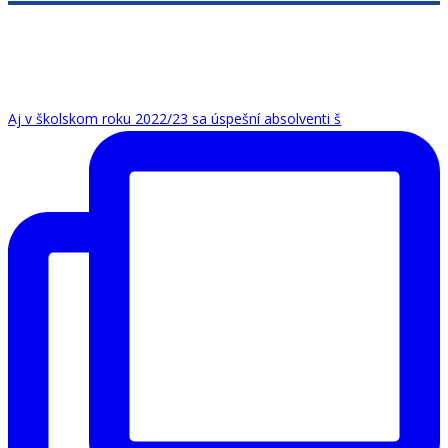
Aj v školskom roku 2022/23 sa úspešní absolventi š