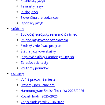
Španielsky jazyk
Taliansky jazyk
Ruský jazyk
Slovenčina pre cudzincov
Japonský jazyk
Štúdium
Spoločný európsky referenčný rámec
Stupne jazykového vzdelávania
Školský vzdelávací program
Štátne jazykové skúšky
Jazykové skúšky Cambridge English
Zaraďovacie testy
Vnútorný poriadok
Oznamy
Voľné pracovné miesta
Oznamy poslucháčom
Harmonogram školského roka 2025/2026
Rozvrh hodín 2025/2026
Zápis školský rok 2026/2027