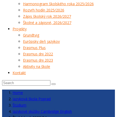
Harmonogram školského roka 2025/2026
Rozvrh hodín 2025/2026
Zápis školský rok 2026/2027
Školné a zápisné, 2026/2027
Projekty
Grundtvig
Európsky deň jazykov
Erasmus Plus
Erasmus dni 2022
Erasmus dni 2023
Aktivity na škole
Kontakt
Home
Jazyková škola Poprad
Štúdium
Jazykové skúšky Cambridge English