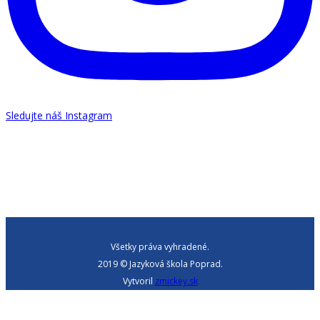
Sledujte náš Instagram
Všetky práva vyhradené.
2019 © Jazyková škola Poprad.
Vytvoril
zmickey.sk