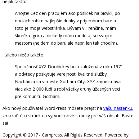
nejak takto:
Ahojte! Cez deň pracujem ako poslíček na bicykli, po
nociach robím najlepšie drinky v príjemnom bare a
toto je moja webstránka. Bývam v Trenčíne, mám
škrečka Igora a niekedy mám rande aj so svojím
mestom (nejdem do baru ale napr. len tak chodím).
…alebo niečo takéto:
Spoločnosť XYZ Doohickey bola založená v roku 1971
a odvtedy poskytuje verejnosti kvalitné služby.
Nachádza sa v meste Gotham City, XYZ zamestnáva
viac ako 2 000 ľudí a robí všetky druhy úžasných vecí
pre komunitu Gotham.
Ako nový používateľ WordPress môžete prejsť na
vašu nástenku
,
zmazať túto stránku a vytvoriť nové stránky pre váš obsah. Bavte
sa!
Copyright © 2017 - Campress. All Rights Reserved. Powered by