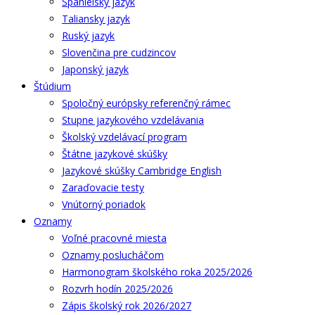
Španielsky jazyk
Taliansky jazyk
Ruský jazyk
Slovenčina pre cudzincov
Japonský jazyk
Štúdium
Spoločný európsky referenčný rámec
Stupne jazykového vzdelávania
Školský vzdelávací program
Štátne jazykové skúšky
Jazykové skúšky Cambridge English
Zaraďovacie testy
Vnútorný poriadok
Oznamy
Voľné pracovné miesta
Oznamy poslucháčom
Harmonogram školského roka 2025/2026
Rozvrh hodín 2025/2026
Zápis školský rok 2026/2027