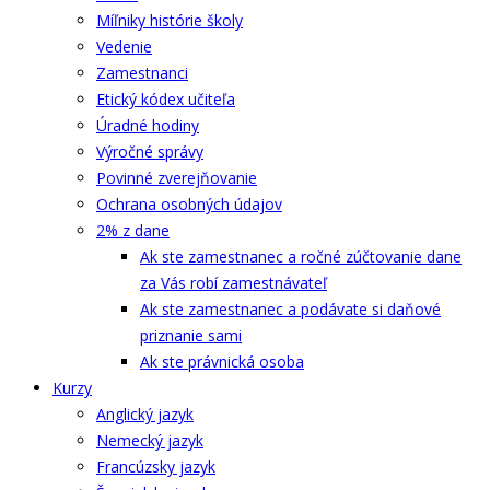
Míľniky histórie školy
Vedenie
Zamestnanci
Etický kódex učiteľa
Úradné hodiny
Výročné správy
Povinné zverejňovanie
Ochrana osobných údajov
2% z dane
Ak ste zamestnanec a ročné zúčtovanie dane
za Vás robí zamestnávateľ
Ak ste zamestnanec a podávate si daňové
priznanie sami
Ak ste právnická osoba
Kurzy
Anglický jazyk
Nemecký jazyk
Francúzsky jazyk