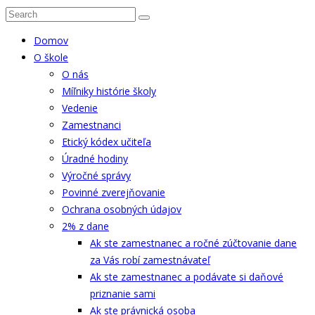
Domov
O škole
O nás
Míľniky histórie školy
Vedenie
Zamestnanci
Etický kódex učiteľa
Úradné hodiny
Výročné správy
Povinné zverejňovanie
Ochrana osobných údajov
2% z dane
Ak ste zamestnanec a ročné zúčtovanie dane
za Vás robí zamestnávateľ
Ak ste zamestnanec a podávate si daňové
priznanie sami
Ak ste právnická osoba