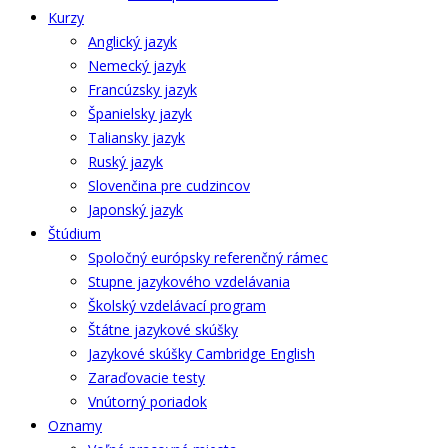
Kurzy
Anglický jazyk
Nemecký jazyk
Francúzsky jazyk
Španielsky jazyk
Taliansky jazyk
Ruský jazyk
Slovenčina pre cudzincov
Japonský jazyk
Štúdium
Spoločný európsky referenčný rámec
Stupne jazykového vzdelávania
Školský vzdelávací program
Štátne jazykové skúšky
Jazykové skúšky Cambridge English
Zaraďovacie testy
Vnútorný poriadok
Oznamy