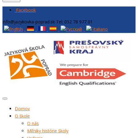
Facebook
info@jazykovka-poprad.sk
Tel: 052 78 977 01
Domov
O škole
O nás
Míľniky histórie školy