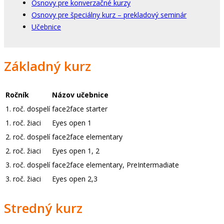
Osnovy pre konverzačné kurzy
Osnovy pre špeciálny kurz – prekladový seminár
Učebnice
Základný kurz
Ročník
Názov učebnice
1. roč. dospelí
face2face starter
1. roč. žiaci
Eyes open 1
2. roč. dospelí
face2face elementary
2. roč. žiaci
Eyes open 1, 2
3. roč. dospelí
face2face elementary, PreIntermadiate
3. roč. žiaci
Eyes open 2,3
Stredný kurz