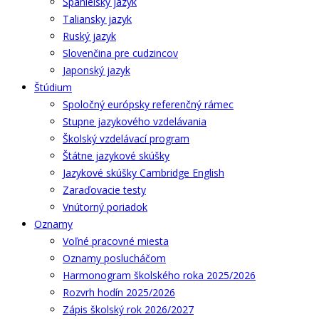
Španielsky jazyk
Taliansky jazyk
Ruský jazyk
Slovenčina pre cudzincov
Japonský jazyk
Štúdium
Spoločný európsky referenčný rámec
Stupne jazykového vzdelávania
Školský vzdelávací program
Štátne jazykové skúšky
Jazykové skúšky Cambridge English
Zaraďovacie testy
Vnútorný poriadok
Oznamy
Voľné pracovné miesta
Oznamy poslucháčom
Harmonogram školského roka 2025/2026
Rozvrh hodín 2025/2026
Zápis školský rok 2026/2027