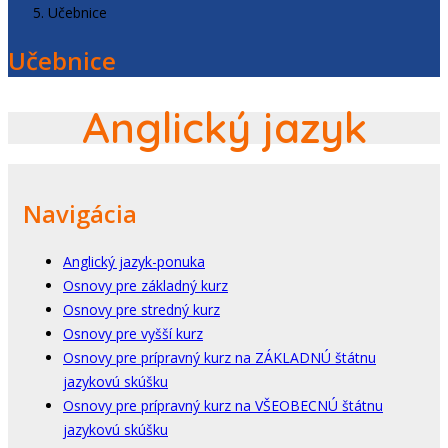
Učebnice
Učebnice
Anglický jazyk
Navigácia
Anglický jazyk-ponuka
Osnovy pre základný kurz
Osnovy pre stredný kurz
Osnovy pre vyšší kurz
Osnovy pre prípravný kurz na ZÁKLADNÚ štátnu
jazykovú skúšku
Osnovy pre prípravný kurz na VŠEOBECNÚ štátnu
jazykovú skúšku