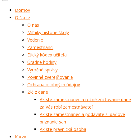
Domov
O škole
O nás
Míľniky histórie školy
Vedenie
Zamestnanci
Etický kódex učiteľa
Úradné hodiny
Výročné správy
Povinné zverejňovanie
Ochrana osobných údajov
2% z dane
Ak ste zamestnanec a ročné zúčtovanie dane
za Vás robí zamestnávateľ
Ak ste zamestnanec a podávate si daňové
priznanie sami
Ak ste právnická osoba
Kurzy