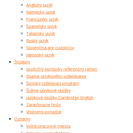
Anglický jazyk
Nemecký jazyk
Francúzsky jazyk
Španielsky jazyk
Taliansky jazyk
Ruský jazyk
Slovenčina pre cudzincov
Japonský jazyk
Štúdium
Spoločný európsky referenčný rámec
Stupne jazykového vzdelávania
Školský vzdelávací program
Štátne jazykové skúšky
Jazykové skúšky Cambridge English
Zaraďovacie testy
Vnútorný poriadok
Oznamy
Voľné pracovné miesta