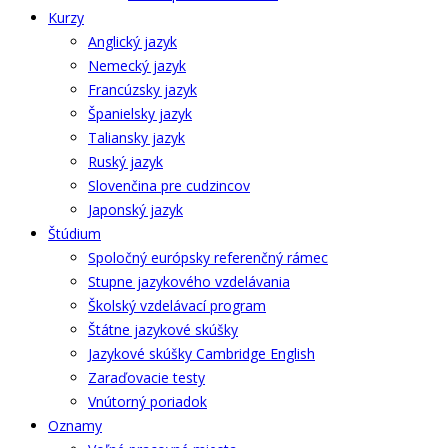
Kurzy
Anglický jazyk
Nemecký jazyk
Francúzsky jazyk
Španielsky jazyk
Taliansky jazyk
Ruský jazyk
Slovenčina pre cudzincov
Japonský jazyk
Štúdium
Spoločný európsky referenčný rámec
Stupne jazykového vzdelávania
Školský vzdelávací program
Štátne jazykové skúšky
Jazykové skúšky Cambridge English
Zaraďovacie testy
Vnútorný poriadok
Oznamy