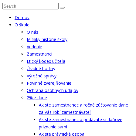
Domov
O škole
O nás
Míľniky histórie školy
Vedenie
Zamestnanci
Etický kódex učiteľa
Úradné hodiny
Výročné správy
Povinné zverejňovanie
Ochrana osobných údajov
2% z dane
Ak ste zamestnanec a ročné zúčtovanie dane
za Vás robí zamestnávateľ
Ak ste zamestnanec a podávate si daňové
priznanie sami
Ak ste právnická osoba