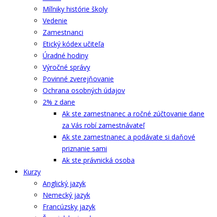
Míľniky histórie školy
Vedenie
Zamestnanci
Etický kódex učiteľa
Úradné hodiny
Výročné správy
Povinné zverejňovanie
Ochrana osobných údajov
2% z dane
Ak ste zamestnanec a ročné zúčtovanie dane
za Vás robí zamestnávateľ
Ak ste zamestnanec a podávate si daňové
priznanie sami
Ak ste právnická osoba
Kurzy
Anglický jazyk
Nemecký jazyk
Francúzsky jazyk