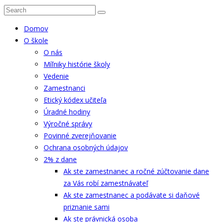
Domov
O škole
O nás
Míľniky histórie školy
Vedenie
Zamestnanci
Etický kódex učiteľa
Úradné hodiny
Výročné správy
Povinné zverejňovanie
Ochrana osobných údajov
2% z dane
Ak ste zamestnanec a ročné zúčtovanie dane
za Vás robí zamestnávateľ
Ak ste zamestnanec a podávate si daňové
priznanie sami
Ak ste právnická osoba