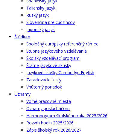
Španielsky jazyk
Taliansky jazyk
Ruský jazyk
Slovenčina pre cudzincov
Japonský jazyk
Štúdium
Spoločný európsky referenčný rámec
Stupne jazykového vzdelávania
Školský vzdelávací program
Štátne jazykové skúšky
Jazykové skúšky Cambridge English
Zaraďovacie testy
Vnútorný poriadok
Oznamy
Voľné pracovné miesta
Oznamy poslucháčom
Harmonogram školského roka 2025/2026
Rozvrh hodín 2025/2026
Zápis školský rok 2026/2027