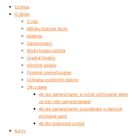
Domov
O škole
O nás
Míľniky histórie školy
Vedenie
Zamestnanci
Etický kódex učiteľa
Úradné hodiny
Výročné správy
Povinné zverejňovanie
Ochrana osobných údajov
2% z dane
Ak ste zamestnanec a ročné zúčtovanie dane
za Vás robí zamestnávateľ
Ak ste zamestnanec a podávate si daňové
priznanie sami
Ak ste právnická osoba
Kurzy