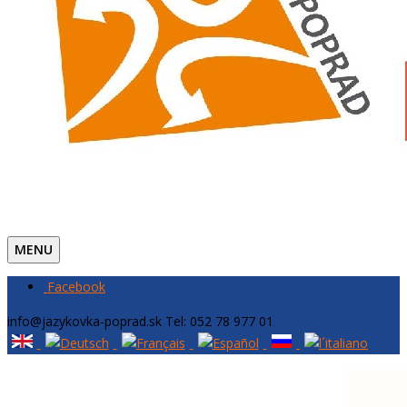
MENU
Facebook
info@jazykovka-poprad.sk
Tel: 052 78 977 01