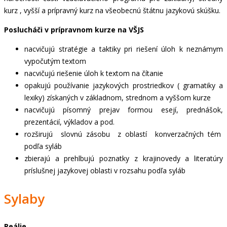
kurz , vyšší a prípravný kurz na všeobecnú štátnu jazykovú skúšku.
Poslucháči v prípravnom kurze na VŠJS
nacvičujú stratégie a taktiky pri riešení úloh k neznámym
vypočutým textom
nacvičujú riešenie úloh k textom na čítanie
opakujú používanie jazykových prostriedkov ( gramatiky a
lexiky) získaných v základnom, strednom a vyššom kurze
nacvičujú písomný prejav formou esejí, prednášok,
prezentácií, výkladov a pod.
rozširujú slovnú zásobu z oblastí konverzačných tém
podľa syláb
zbierajú a prehlbujú poznatky z krajinovedy a literatúry
príslušnej jazykovej oblasti v rozsahu podľa syláb
Sylaby
Reálie