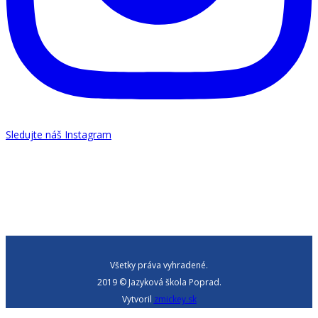
Sledujte náš Instagram
Všetky práva vyhradené.
2019 © Jazyková škola Poprad.
Vytvoril
zmickey.sk