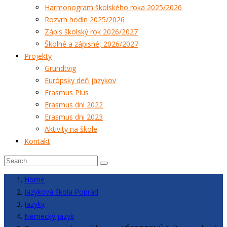
Harmonogram školského roka 2025/2026
Rozvrh hodín 2025/2026
Zápis školský rok 2026/2027
Školné a zápisné, 2026/2027
Projekty
Grundtvig
Európsky deň jazykov
Erasmus Plus
Erasmus dni 2022
Erasmus dni 2023
Aktivity na škole
Kontakt
Home
Jazyková škola Poprad
Jazyky
Nemecký jazyk