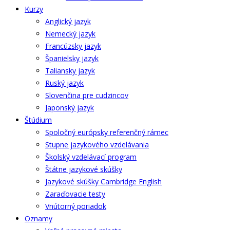
Kurzy
Anglický jazyk
Nemecký jazyk
Francúzsky jazyk
Španielsky jazyk
Taliansky jazyk
Ruský jazyk
Slovenčina pre cudzincov
Japonský jazyk
Štúdium
Spoločný európsky referenčný rámec
Stupne jazykového vzdelávania
Školský vzdelávací program
Štátne jazykové skúšky
Jazykové skúšky Cambridge English
Zaraďovacie testy
Vnútorný poriadok
Oznamy