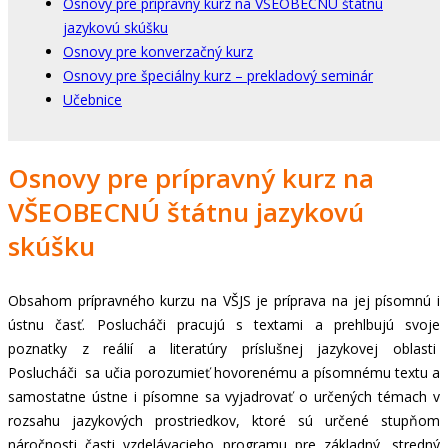
Osnovy pre prípravný kurz na VŠEOBECNÚ štátnu
jazykovú skúšku
Osnovy pre konverzačný kurz
Osnovy pre špeciálny kurz – prekladový seminár
Učebnice
Osnovy pre prípravný kurz na
VŠEOBECNÚ štátnu jazykovú
skúšku
Obsahom prípravného kurzu na VŠJS je príprava na jej písomnú i
ústnu časť. Poslucháči pracujú s textami a prehlbujú svoje
poznatky z reálií a literatúry príslušnej jazykovej oblasti
Poslucháči sa učia porozumieť hovorenému a písomnému textu a
samostatne ústne i písomne sa vyjadrovať o určených témach v
rozsahu jazykových prostriedkov, ktoré sú určené stupňom
náročnosti časti vzdelávacieho programu pre základný, stredný