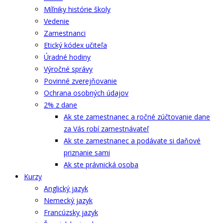
Míľniky histórie školy
Vedenie
Zamestnanci
Etický kódex učiteľa
Úradné hodiny
Výročné správy
Povinné zverejňovanie
Ochrana osobných údajov
2% z dane
Ak ste zamestnanec a ročné zúčtovanie dane
za Vás robí zamestnávateľ
Ak ste zamestnanec a podávate si daňové
priznanie sami
Ak ste právnická osoba
Kurzy
Anglický jazyk
Nemecký jazyk
Francúzsky jazyk