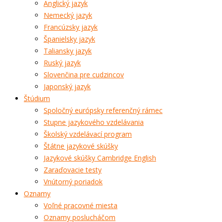
Anglický jazyk
Nemecký jazyk
Francúzsky jazyk
Španielsky jazyk
Taliansky jazyk
Ruský jazyk
Slovenčina pre cudzincov
Japonský jazyk
Štúdium
Spoločný európsky referenčný rámec
Stupne jazykového vzdelávania
Školský vzdelávací program
Štátne jazykové skúšky
Jazykové skúšky Cambridge English
Zaraďovacie testy
Vnútorný poriadok
Oznamy
Voľné pracovné miesta
Oznamy poslucháčom