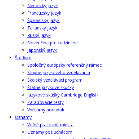
Nemecký jazyk
Francúzsky jazyk
Španielsky jazyk
Taliansky jazyk
Ruský jazyk
Slovenčina pre cudzincov
Japonský jazyk
Štúdium
Spoločný európsky referenčný rámec
Stupne jazykového vzdelávania
Školský vzdelávací program
Štátne jazykové skúšky
Jazykové skúšky Cambridge English
Zaraďovacie testy
Vnútorný poriadok
Oznamy
Voľné pracovné miesta
Oznamy poslucháčom