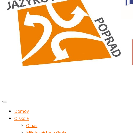
Domov
O škole
O nás
Míľniky histórie školy