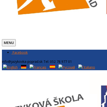
MENU
Facebook
info@jazykovka-poprad.sk
Tel: 052 78 977 01