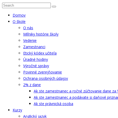
Domov
O škole
O nás
Míľniky histórie školy
Vedenie
Zamestnanci
Etický kódex učiteľa
Úradné hodiny
Výročné správy
Povinné zverejňovanie
Ochrana osobných údajov
2% z dane
Ak ste zamestnanec a ročné zúčtovanie dane za 
Ak ste zamestnanec a podávate si daňové prizna
Ak ste právnická osoba
Kurzy
Anglický jazyk