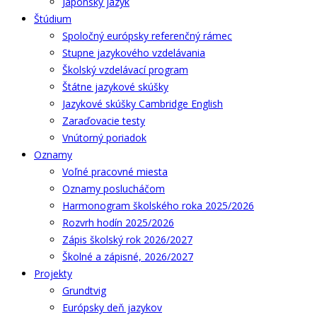
Japonský jazyk
Štúdium
Spoločný európsky referenčný rámec
Stupne jazykového vzdelávania
Školský vzdelávací program
Štátne jazykové skúšky
Jazykové skúšky Cambridge English
Zaraďovacie testy
Vnútorný poriadok
Oznamy
Voľné pracovné miesta
Oznamy poslucháčom
Harmonogram školského roka 2025/2026
Rozvrh hodín 2025/2026
Zápis školský rok 2026/2027
Školné a zápisné, 2026/2027
Projekty
Grundtvig
Európsky deň jazykov