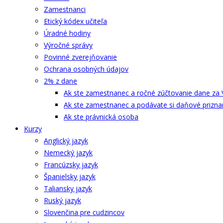
Zamestnanci
Etický kódex učiteľa
Úradné hodiny
Výročné správy
Povinné zverejňovanie
Ochrana osobných údajov
2% z dane
Ak ste zamestnanec a ročné zúčtovanie dane za 
Ak ste zamestnanec a podávate si daňové prizna
Ak ste právnická osoba
Kurzy
Anglický jazyk
Nemecký jazyk
Francúzsky jazyk
Španielsky jazyk
Taliansky jazyk
Ruský jazyk
Slovenčina pre cudzincov