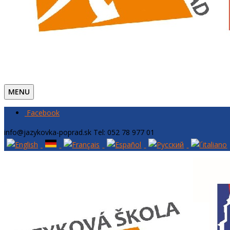
MENU
Facebook
info@jazykovka-poprad.sk
Tel: 052 78 977 01