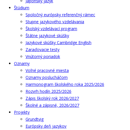
Japonský jazyk
Štúdium
Spoločný európsky referenčný rámec
Stupne jazykového vzdelávania
Školský vzdelávací program
Štátne jazykové skúšky
Jazykové skúšky Cambridge English
Zaraďovacie testy
Vnútorný poriadok
Oznamy
Voľné pracovné miesta
Oznamy poslucháčom
Harmonogram školského roka 2025/2026
Rozvrh hodín 2025/2026
Zápis školský rok 2026/2027
Školné a zápisné, 2026/2027
Projekty
Grundtvig
Európsky deň jazykov