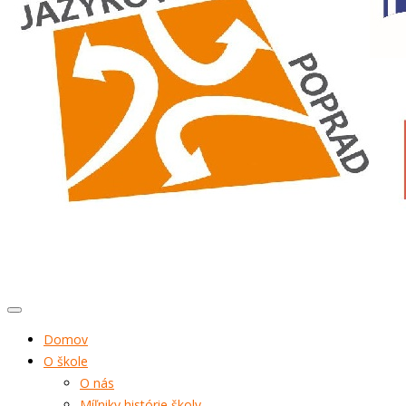
Domov
O škole
O nás
Míľniky histórie školy