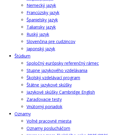
Nemecký jazyk
Francúzsky jazyk
Španielsky jazyk
Taliansky jazyk
Ruský jazyk
Slovenčina pre cudzincov
Japonský jazyk
Štúdium
Spoločný európsky referenčný rámec
Stupne jazykového vzdelávania
Školský vzdelávací program
Štátne jazykové skúšky
Jazykové skúšky Cambridge English
Zaraďovacie testy
Vnútorný poriadok
Oznamy
Voľné pracovné miesta
Oznamy poslucháčom