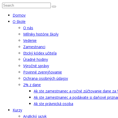
Domov
O škole
O nás
Míľniky histórie školy
Vedenie
Zamestnanci
Etický kódex učiteľa
Úradné hodiny
Výročné správy
Povinné zverejňovanie
Ochrana osobných údajov
2% z dane
Ak ste zamestnanec a ročné zúčtovanie dane za 
Ak ste zamestnanec a podávate si daňové prizna
Ak ste právnická osoba
Kurzy
Anglický jazyk