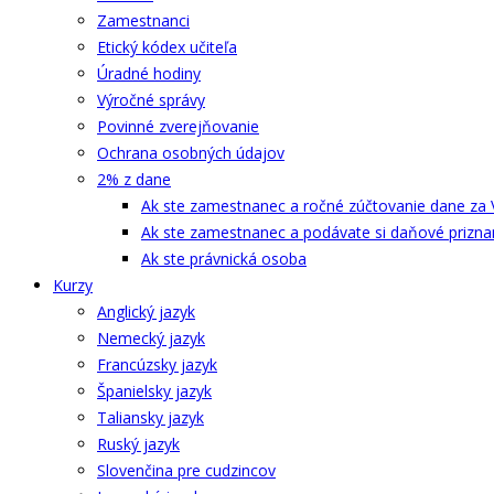
Zamestnanci
Etický kódex učiteľa
Úradné hodiny
Výročné správy
Povinné zverejňovanie
Ochrana osobných údajov
2% z dane
Ak ste zamestnanec a ročné zúčtovanie dane za 
Ak ste zamestnanec a podávate si daňové prizna
Ak ste právnická osoba
Kurzy
Anglický jazyk
Nemecký jazyk
Francúzsky jazyk
Španielsky jazyk
Taliansky jazyk
Ruský jazyk
Slovenčina pre cudzincov