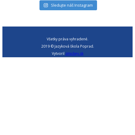
Sledujte náš Instagram
Všetky práva vyhradené.
2019 © Jazyková škola Poprad.
Vytvoril
zmickey.sk