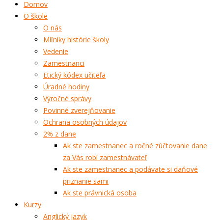
Domov
O škole
O nás
Míľniky histórie školy
Vedenie
Zamestnanci
Etický kódex učiteľa
Úradné hodiny
Výročné správy
Povinné zverejňovanie
Ochrana osobných údajov
2% z dane
Ak ste zamestnanec a ročné zúčtovanie dane
za Vás robí zamestnávateľ
Ak ste zamestnanec a podávate si daňové
priznanie sami
Ak ste právnická osoba
Kurzy
Anglický jazyk