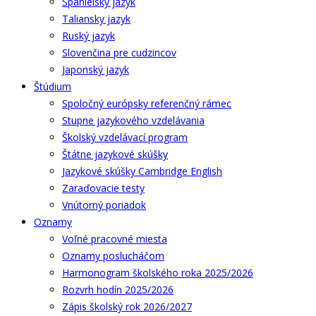
Španielsky jazyk
Taliansky jazyk
Ruský jazyk
Slovenčina pre cudzincov
Japonský jazyk
Štúdium
Spoločný európsky referenčný rámec
Stupne jazykového vzdelávania
Školský vzdelávací program
Štátne jazykové skúšky
Jazykové skúšky Cambridge English
Zaraďovacie testy
Vnútorný poriadok
Oznamy
Voľné pracovné miesta
Oznamy poslucháčom
Harmonogram školského roka 2025/2026
Rozvrh hodín 2025/2026
Zápis školský rok 2026/2027