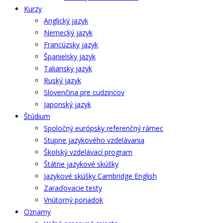
Kurzy
Anglický jazyk
Nemecký jazyk
Francúzsky jazyk
Španielsky jazyk
Taliansky jazyk
Ruský jazyk
Slovenčina pre cudzincov
Japonský jazyk
Štúdium
Spoločný európsky referenčný rámec
Stupne jazykového vzdelávania
Školský vzdelávací program
Štátne jazykové skúšky
Jazykové skúšky Cambridge English
Zaraďovacie testy
Vnútorný poriadok
Oznamy