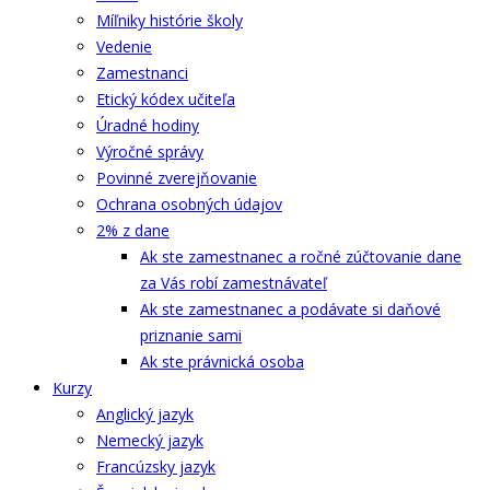
Míľniky histórie školy
Vedenie
Zamestnanci
Etický kódex učiteľa
Úradné hodiny
Výročné správy
Povinné zverejňovanie
Ochrana osobných údajov
2% z dane
Ak ste zamestnanec a ročné zúčtovanie dane
za Vás robí zamestnávateľ
Ak ste zamestnanec a podávate si daňové
priznanie sami
Ak ste právnická osoba
Kurzy
Anglický jazyk
Nemecký jazyk
Francúzsky jazyk