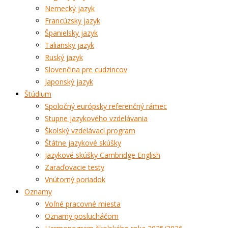
Nemecký jazyk
Francúzsky jazyk
Španielsky jazyk
Taliansky jazyk
Ruský jazyk
Slovenčina pre cudzincov
Japonský jazyk
Štúdium
Spoločný európsky referenčný rámec
Stupne jazykového vzdelávania
Školský vzdelávací program
Štátne jazykové skúšky
Jazykové skúšky Cambridge English
Zaraďovacie testy
Vnútorný poriadok
Oznamy
Voľné pracovné miesta
Oznamy poslucháčom