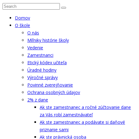
Domov
O škole
O nás
Míľniky histórie školy
Vedenie
Zamestnanci
Etický kódex učiteľa
Úradné hodiny
Výročné správy
Povinné zverejňovanie
Ochrana osobných údajov
2% z dane
Ak ste zamestnanec a ročné zúčtovanie dane
za Vás robí zamestnávateľ
Ak ste zamestnanec a podávate si daňové
priznanie sami
Ak ste právnická osoba