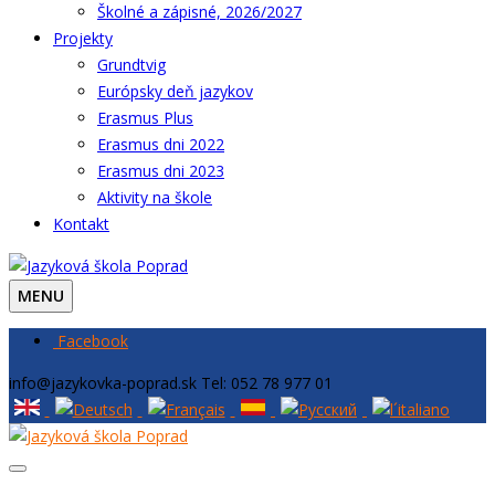
Školné a zápisné, 2026/2027
Projekty
Grundtvig
Európsky deň jazykov
Erasmus Plus
Erasmus dni 2022
Erasmus dni 2023
Aktivity na škole
Kontakt
MENU
Facebook
info@jazykovka-poprad.sk
Tel: 052 78 977 01