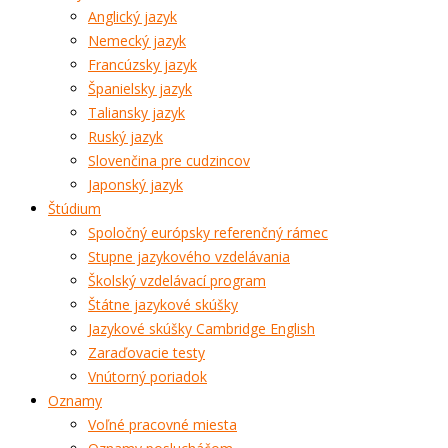
Anglický jazyk
Nemecký jazyk
Francúzsky jazyk
Španielsky jazyk
Taliansky jazyk
Ruský jazyk
Slovenčina pre cudzincov
Japonský jazyk
Štúdium
Spoločný európsky referenčný rámec
Stupne jazykového vzdelávania
Školský vzdelávací program
Štátne jazykové skúšky
Jazykové skúšky Cambridge English
Zaraďovacie testy
Vnútorný poriadok
Oznamy
Voľné pracovné miesta