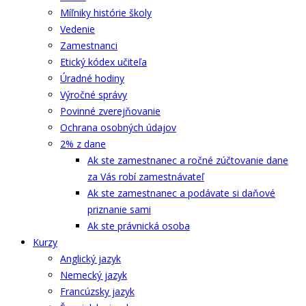
Míľniky histórie školy
Vedenie
Zamestnanci
Etický kódex učiteľa
Úradné hodiny
Výročné správy
Povinné zverejňovanie
Ochrana osobných údajov
2% z dane
Ak ste zamestnanec a ročné zúčtovanie dane
za Vás robí zamestnávateľ
Ak ste zamestnanec a podávate si daňové
priznanie sami
Ak ste právnická osoba
Kurzy
Anglický jazyk
Nemecký jazyk
Francúzsky jazyk