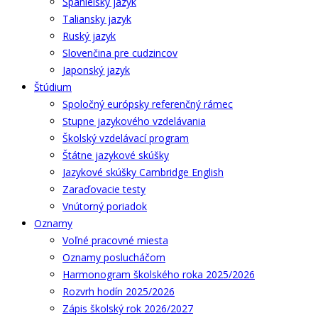
Španielsky jazyk
Taliansky jazyk
Ruský jazyk
Slovenčina pre cudzincov
Japonský jazyk
Štúdium
Spoločný európsky referenčný rámec
Stupne jazykového vzdelávania
Školský vzdelávací program
Štátne jazykové skúšky
Jazykové skúšky Cambridge English
Zaraďovacie testy
Vnútorný poriadok
Oznamy
Voľné pracovné miesta
Oznamy poslucháčom
Harmonogram školského roka 2025/2026
Rozvrh hodín 2025/2026
Zápis školský rok 2026/2027