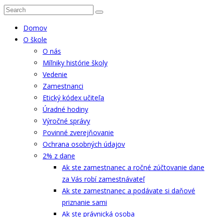
Domov
O škole
O nás
Míľniky histórie školy
Vedenie
Zamestnanci
Etický kódex učiteľa
Úradné hodiny
Výročné správy
Povinné zverejňovanie
Ochrana osobných údajov
2% z dane
Ak ste zamestnanec a ročné zúčtovanie dane
za Vás robí zamestnávateľ
Ak ste zamestnanec a podávate si daňové
priznanie sami
Ak ste právnická osoba