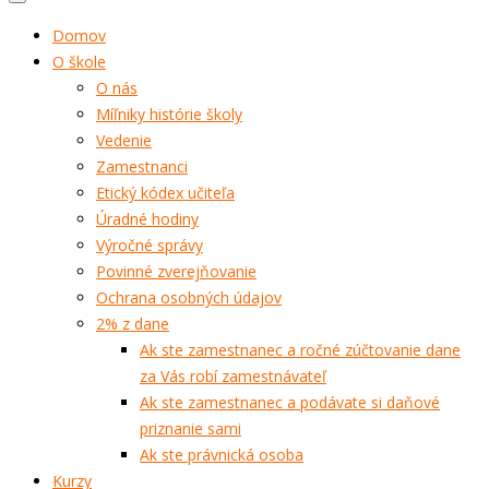
Domov
O škole
O nás
Míľniky histórie školy
Vedenie
Zamestnanci
Etický kódex učiteľa
Úradné hodiny
Výročné správy
Povinné zverejňovanie
Ochrana osobných údajov
2% z dane
Ak ste zamestnanec a ročné zúčtovanie dane
za Vás robí zamestnávateľ
Ak ste zamestnanec a podávate si daňové
priznanie sami
Ak ste právnická osoba
Kurzy