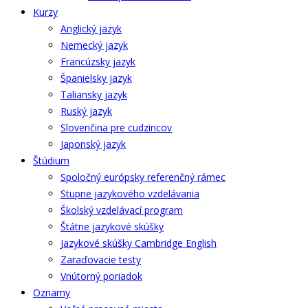
Kurzy
Anglický jazyk
Nemecký jazyk
Francúzsky jazyk
Španielsky jazyk
Taliansky jazyk
Ruský jazyk
Slovenčina pre cudzincov
Japonský jazyk
Štúdium
Spoločný európsky referenčný rámec
Stupne jazykového vzdelávania
Školský vzdelávací program
Štátne jazykové skúšky
Jazykové skúšky Cambridge English
Zaraďovacie testy
Vnútorný poriadok
Oznamy