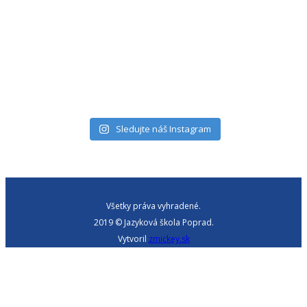
Sledujte náš Instagram
Všetky práva vyhradené.
2019 © Jazyková škola Poprad.
Vytvoril
zmickey.sk