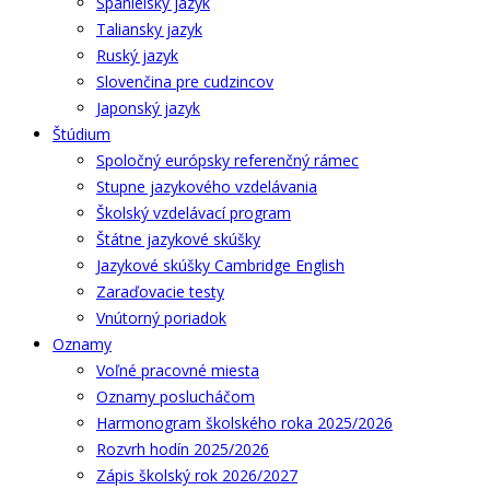
Španielsky jazyk
Taliansky jazyk
Ruský jazyk
Slovenčina pre cudzincov
Japonský jazyk
Štúdium
Spoločný európsky referenčný rámec
Stupne jazykového vzdelávania
Školský vzdelávací program
Štátne jazykové skúšky
Jazykové skúšky Cambridge English
Zaraďovacie testy
Vnútorný poriadok
Oznamy
Voľné pracovné miesta
Oznamy poslucháčom
Harmonogram školského roka 2025/2026
Rozvrh hodín 2025/2026
Zápis školský rok 2026/2027