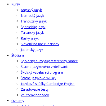
Kurzy
Anglický jazyk
Nemecký jazyk
Francúzsky jazyk
Španielsky jazyk
Taliansky jazyk
Ruský jazyk
Slovenčina pre cudzincov
Japonský jazyk
Štúdium
Spoločný európsky referenčný rámec
Stupne jazykového vzdelávania
Školský vzdelávací program
Štátne jazykové skúšky
Jazykové skúšky Cambridge English
Zaraďovacie testy
Vnútorný poriadok
Oznamy