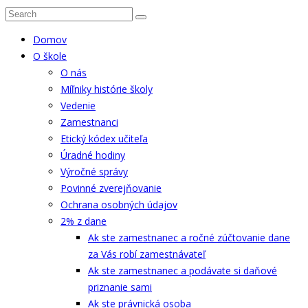
Domov
O škole
O nás
Míľniky histórie školy
Vedenie
Zamestnanci
Etický kódex učiteľa
Úradné hodiny
Výročné správy
Povinné zverejňovanie
Ochrana osobných údajov
2% z dane
Ak ste zamestnanec a ročné zúčtovanie dane
za Vás robí zamestnávateľ
Ak ste zamestnanec a podávate si daňové
priznanie sami
Ak ste právnická osoba