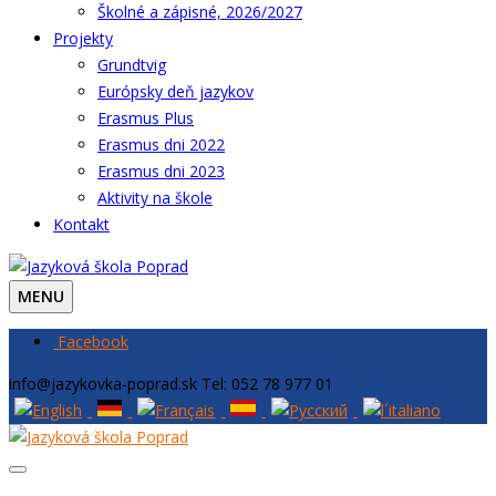
Školné a zápisné, 2026/2027
Projekty
Grundtvig
Európsky deň jazykov
Erasmus Plus
Erasmus dni 2022
Erasmus dni 2023
Aktivity na škole
Kontakt
MENU
Facebook
info@jazykovka-poprad.sk
Tel: 052 78 977 01