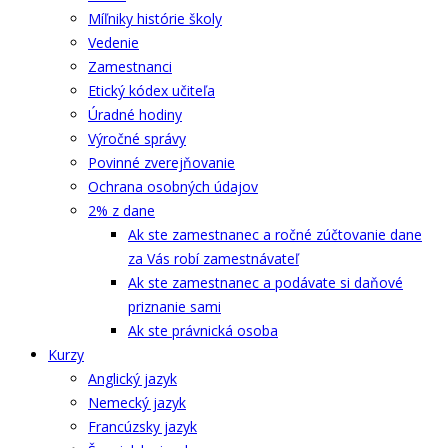
Míľniky histórie školy
Vedenie
Zamestnanci
Etický kódex učiteľa
Úradné hodiny
Výročné správy
Povinné zverejňovanie
Ochrana osobných údajov
2% z dane
Ak ste zamestnanec a ročné zúčtovanie dane
za Vás robí zamestnávateľ
Ak ste zamestnanec a podávate si daňové
priznanie sami
Ak ste právnická osoba
Kurzy
Anglický jazyk
Nemecký jazyk
Francúzsky jazyk