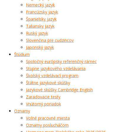
Nemecký jazyk
Francúzsky jazyk
Španielsky jazyk
Taliansky jazyk
Ruský jazyk
Slovenčina pre cudzincov
Japonský jazyk
Štúdium
Spoločný európsky referenčný rámec
Stupne jazykového vzdelávania
Školský vzdelávací program
Štátne jazykové skúšky
Jazykové skúšky Cambridge English
Zaraďovacie testy
Vnútorný poriadok
Oznamy
Voľné pracovné miesta
Oznamy poslucháčom