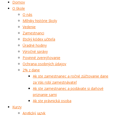
Domov
O škole
O nás
Míľniky histórie školy
Vedenie
Zamestnanci
Etický kódex učiteľa
Úradné hodiny
Výročné správy
Povinné zverejňovanie
Ochrana osobných údajov
2% z dane
Ak ste zamestnanec a ročné zúčtovanie dane
za Vás robí zamestnávateľ
Ak ste zamestnanec a podávate si daňové
priznanie sami
Ak ste právnická osoba
Kurzy
Anglický jazyk