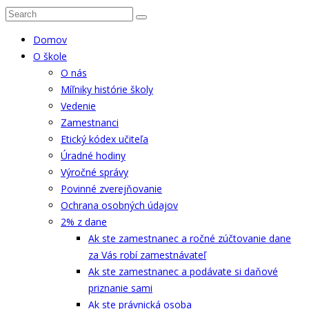
Domov
O škole
O nás
Míľniky histórie školy
Vedenie
Zamestnanci
Etický kódex učiteľa
Úradné hodiny
Výročné správy
Povinné zverejňovanie
Ochrana osobných údajov
2% z dane
Ak ste zamestnanec a ročné zúčtovanie dane
za Vás robí zamestnávateľ
Ak ste zamestnanec a podávate si daňové
priznanie sami
Ak ste právnická osoba