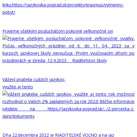
Prajeme všetkým poslucháčom pokojné veľkonočné svi
Vážení priatelia cudzích jazykov,
využite aj tento
Dňa 22.decembra 2022 je RIADITEĽSKÉ VOĽNO a na jaz