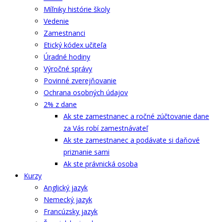
Míľniky histórie školy
Vedenie
Zamestnanci
Etický kódex učiteľa
Úradné hodiny
Výročné správy
Povinné zverejňovanie
Ochrana osobných údajov
2% z dane
Ak ste zamestnanec a ročné zúčtovanie dane
za Vás robí zamestnávateľ
Ak ste zamestnanec a podávate si daňové
priznanie sami
Ak ste právnická osoba
Kurzy
Anglický jazyk
Nemecký jazyk
Francúzsky jazyk