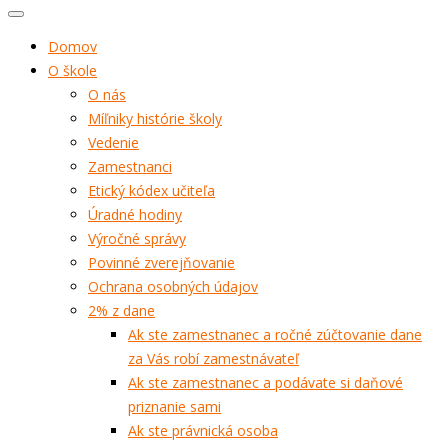
Domov
O škole
O nás
Míľniky histórie školy
Vedenie
Zamestnanci
Etický kódex učiteľa
Úradné hodiny
Výročné správy
Povinné zverejňovanie
Ochrana osobných údajov
2% z dane
Ak ste zamestnanec a ročné zúčtovanie dane
za Vás robí zamestnávateľ
Ak ste zamestnanec a podávate si daňové
priznanie sami
Ak ste právnická osoba