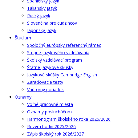
Španielsky jazyk
Taliansky jazyk
Ruský jazyk
Slovenčina pre cudzincov
Japonský jazyk
Štúdium
Spoločný európsky referenčný rámec
Stupne jazykového vzdelávania
Školský vzdelávací program
Štátne jazykové skúšky
Jazykové skúšky Cambridge English
Zaraďovacie testy
Vnútorný poriadok
Oznamy
Voľné pracovné miesta
Oznamy poslucháčom
Harmonogram školského roka 2025/2026
Rozvrh hodín 2025/2026
Zápis školský rok 2026/2027