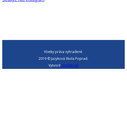
Všetky práva vyhradené.
2019 © Jazyková škola Poprad.
Vytvoril
zmickey.sk