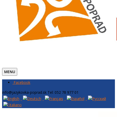
MENU
Facebook
info@jazykovka-poprad.sk
Tel: 052 78 977 01