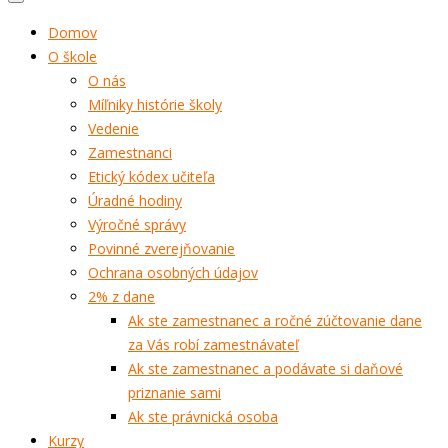
Domov
O škole
O nás
Míľniky histórie školy
Vedenie
Zamestnanci
Etický kódex učiteľa
Úradné hodiny
Výročné správy
Povinné zverejňovanie
Ochrana osobných údajov
2% z dane
Ak ste zamestnanec a ročné zúčtovanie dane
za Vás robí zamestnávateľ
Ak ste zamestnanec a podávate si daňové
priznanie sami
Ak ste právnická osoba
Kurzy