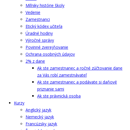
Míľniky histórie školy
Vedenie
Zamestnanci
Etický kódex učiteľa
Úradné hodiny
Výročné správy
Povinné zverejňovanie
Ochrana osobných údajov
2% z dane
Ak ste zamestnanec a ročné zúčtovanie dane
za Vás robí zamestnávateľ
Ak ste zamestnanec a podávate si daňové
priznanie sami
Ak ste právnická osoba
Kurzy
Anglický jazyk
Nemecký jazyk
Francúzsky jazyk