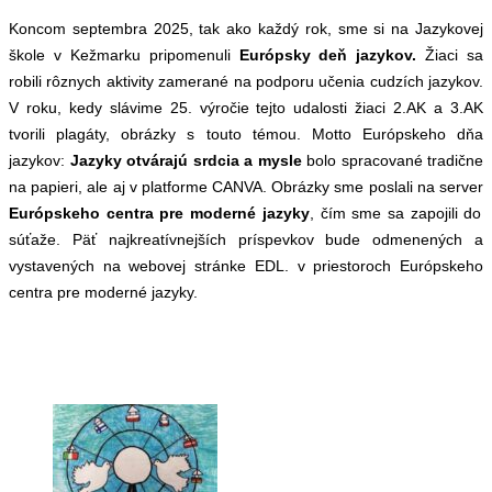
Koncom septembra 2025, tak ako každý rok, sme si na Jazykovej
škole v Kežmarku pripomenuli
Európsky deň jazykov.
Žiaci sa
robili rôznych aktivity zamerané na podporu učenia cudzích jazykov.
V roku, kedy slávime 25. výročie tejto udalosti žiaci 2.AK a 3.AK
tvorili plagáty, obrázky s touto témou. Motto Európskeho dňa
jazykov:
Jazyky otvárajú srdcia a mysle
bolo spracované tradične
na papieri, ale aj v platforme CANVA. Obrázky sme poslali na server
Európskeho centra pre moderné jazyky
, čím sme sa zapojili do
súťaže. Päť najkreatívnejších príspevkov bude odmenených a
vystavených na webovej stránke EDL. v priestoroch Európskeho
centra pre moderné jazyky.