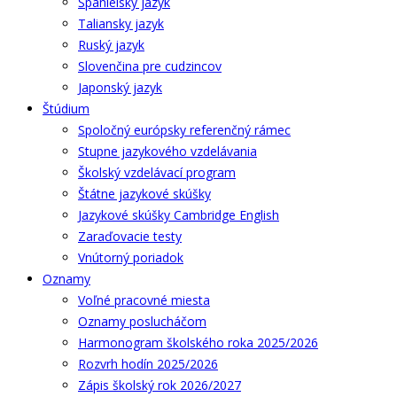
Španielsky jazyk
Taliansky jazyk
Ruský jazyk
Slovenčina pre cudzincov
Japonský jazyk
Štúdium
Spoločný európsky referenčný rámec
Stupne jazykového vzdelávania
Školský vzdelávací program
Štátne jazykové skúšky
Jazykové skúšky Cambridge English
Zaraďovacie testy
Vnútorný poriadok
Oznamy
Voľné pracovné miesta
Oznamy poslucháčom
Harmonogram školského roka 2025/2026
Rozvrh hodín 2025/2026
Zápis školský rok 2026/2027