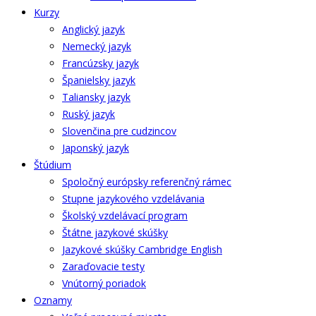
Kurzy
Anglický jazyk
Nemecký jazyk
Francúzsky jazyk
Španielsky jazyk
Taliansky jazyk
Ruský jazyk
Slovenčina pre cudzincov
Japonský jazyk
Štúdium
Spoločný európsky referenčný rámec
Stupne jazykového vzdelávania
Školský vzdelávací program
Štátne jazykové skúšky
Jazykové skúšky Cambridge English
Zaraďovacie testy
Vnútorný poriadok
Oznamy