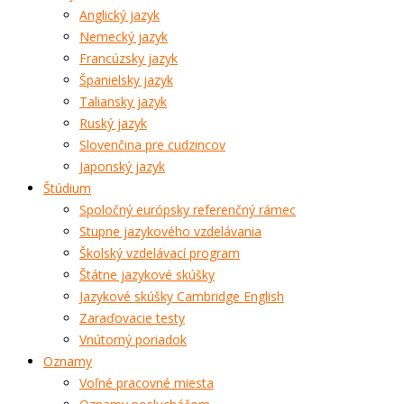
Anglický jazyk
Nemecký jazyk
Francúzsky jazyk
Španielsky jazyk
Taliansky jazyk
Ruský jazyk
Slovenčina pre cudzincov
Japonský jazyk
Štúdium
Spoločný európsky referenčný rámec
Stupne jazykového vzdelávania
Školský vzdelávací program
Štátne jazykové skúšky
Jazykové skúšky Cambridge English
Zaraďovacie testy
Vnútorný poriadok
Oznamy
Voľné pracovné miesta