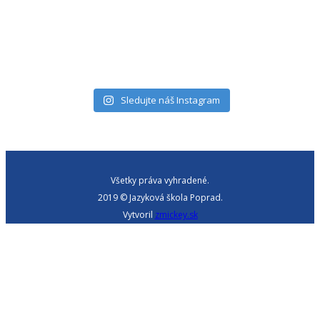
Sledujte náš Instagram
Všetky práva vyhradené.
2019 © Jazyková škola Poprad.
Vytvoril
zmickey.sk