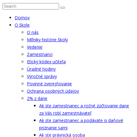
Domov
O škole
O nás
Míľniky histórie školy
Vedenie
Zamestnanci
Etický kódex učiteľa
Úradné hodiny
Výročné správy
Povinné zverejňovanie
Ochrana osobných údajov
2% z dane
Ak ste zamestnanec a ročné zúčtovanie dane
za Vás robí zamestnávateľ
Ak ste zamestnanec a podávate si daňové
priznanie sami
Ak ste právnická osoba