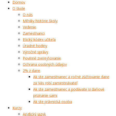
Domov
O škole
O nás
Míľniky histórie školy
Vedenie
Zamestnanci
Etický kódex učiteľa
Úradné hodiny
Výročné správy
Povinné zverejňovanie
Ochrana osobných údajov
2% z dane
Ak ste zamestnanec a ročné zúčtovanie dane
za Vás robí zamestnávateľ
Ak ste zamestnanec a podávate si daňové
priznanie sami
Ak ste právnická osoba
Kurzy
Anglický jazyk