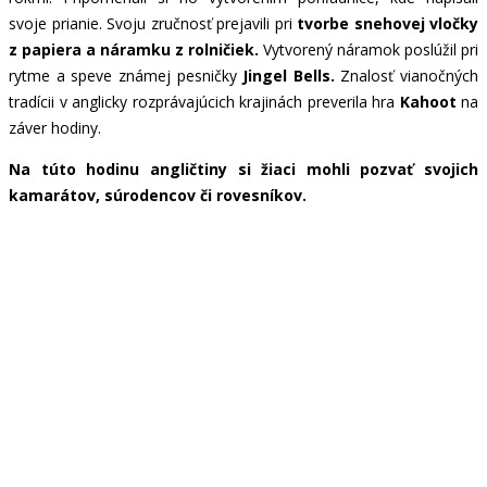
svoje prianie. Svoju zručnosť prejavili pri
tvorbe snehovej vločky
z papiera a náramku z rolničiek.
Vytvorený náramok poslúžil pri
rytme a speve známej pesničky
Jingel Bells.
Znalosť vianočných
tradícii v anglicky rozprávajúcich krajinách preverila hra
Kahoot
na
záver hodiny.
Na túto hodinu angličtiny si žiaci mohli pozvať svojich
kamarátov, súrodencov či rovesníkov.