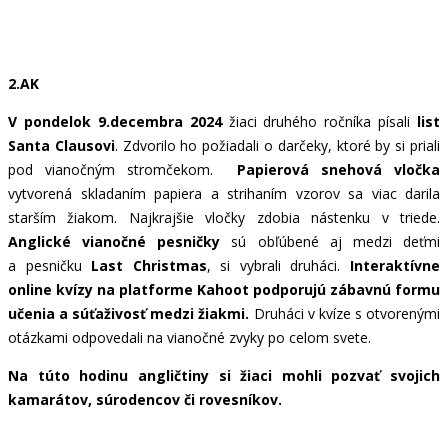
2.AK
V pondelok 9.decembra 2024
žiaci druhého ročníka písali
list
Santa Clausovi
. Zdvorilo ho požiadali o darčeky, ktoré by si priali
pod vianočným stromčekom.
Papierová snehová vločka
vytvorená skladaním papiera a strihaním vzorov sa viac darila
starším žiakom. Najkrajšie vločky zdobia nástenku v triede.
Anglické vianočné pesničky
sú obľúbené aj medzi deťmi
a pesničku
Last Christmas
, si vybrali druháci.
Interaktívne
online kvízy na platforme Kahoot podporujú zábavnú formu
učenia a súťaživosť medzi žiakmi.
Druháci v kvíze s otvorenými
otázkami odpovedali na vianočné zvyky po celom svete.
Na túto hodinu angličtiny si žiaci mohli pozvať svojich
kamarátov, súrodencov či rovesníkov.