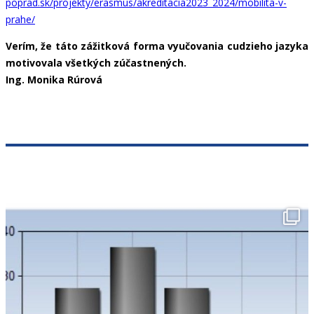
poprad.sk/projekty/erasmus/akreditacia2023_2024/mobilita-v-
prahe/
Verím, že táto zážitková forma vyučovania cudzieho jazyka
motivovala všetkých zúčastnených.
Ing. Monika Rúrová