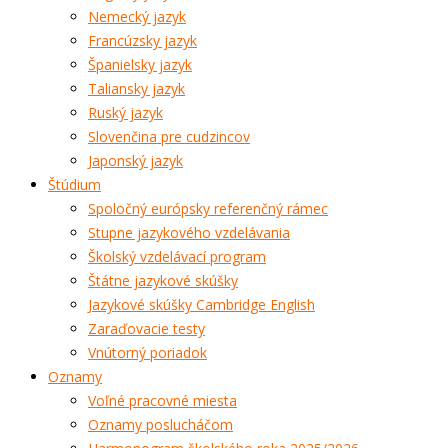
Nemecký jazyk
Francúzsky jazyk
Španielsky jazyk
Taliansky jazyk
Ruský jazyk
Slovenčina pre cudzincov
Japonský jazyk
Štúdium
Spoločný európsky referenčný rámec
Stupne jazykového vzdelávania
Školský vzdelávací program
Štátne jazykové skúšky
Jazykové skúšky Cambridge English
Zaraďovacie testy
Vnútorný poriadok
Oznamy
Voľné pracovné miesta
Oznamy poslucháčom