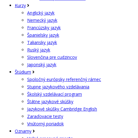
Kurzy
Anglický jazyk
Nemecký jazyk
Francúzsky jazyk
Španielsky jazyk
Taliansky jazyk
Ruský jazyk
Slovenčina pre cudzincov
Japonský jazyk
Štúdium
Spoločný európsky referenčný rámec
Stupne jazykového vzdelávania
Školský vzdelávací program
Štátne jazykové skúšky
Jazykové skúšky Cambridge English
Zaraďovacie testy
Vnútorný poriadok
Oznamy