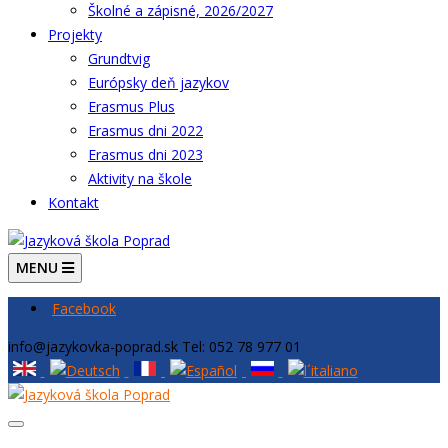
Školné a zápisné, 2026/2027
Projekty
Grundtvig
Európsky deň jazykov
Erasmus Plus
Erasmus dni 2022
Erasmus dni 2023
Aktivity na škole
Kontakt
MENU
Facebook
info@jazykovka-poprad.sk
Tel: 052 78 977 01