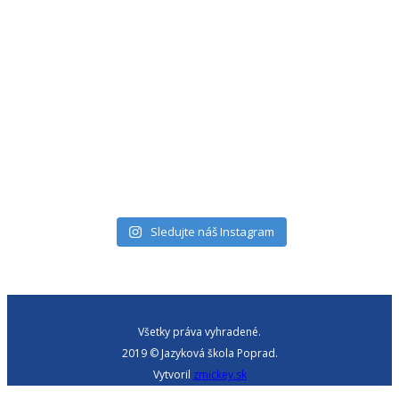
Sledujte náš Instagram
Všetky práva vyhradené.
2019 © Jazyková škola Poprad.
Vytvoril
zmickey.sk