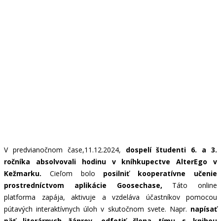
V predvianočnom čase,11.12.2024,
dospelí študenti 6. a 3.
ročníka absolvovali hodinu v kníhkupectve AlterEgo v
Kežmarku.
Cieľom bolo
posilniť kooperatívne učenie
prostredníctvom aplikácie Goosechase,
Táto online
platforma zapája, aktivuje a vzdeláva účastníkov pomocou
pútavých interaktívnych úloh v skutočnom svete. Napr.
napísať
päť literárnych žánrov, odfotiť člena tímu s knihou