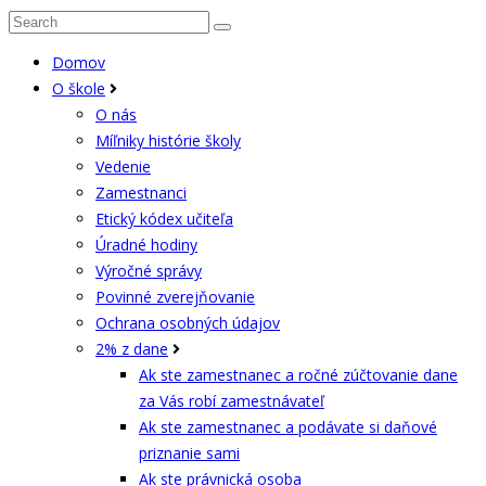
Domov
O škole
O nás
Míľniky histórie školy
Vedenie
Zamestnanci
Etický kódex učiteľa
Úradné hodiny
Výročné správy
Povinné zverejňovanie
Ochrana osobných údajov
2% z dane
Ak ste zamestnanec a ročné zúčtovanie dane
za Vás robí zamestnávateľ
Ak ste zamestnanec a podávate si daňové
priznanie sami
Ak ste právnická osoba