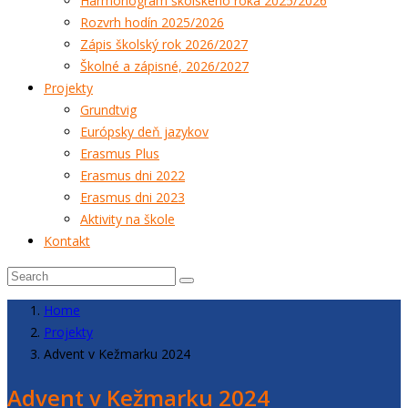
Harmonogram školského roka 2025/2026
Rozvrh hodín 2025/2026
Zápis školský rok 2026/2027
Školné a zápisné, 2026/2027
Projekty
Grundtvig
Európsky deň jazykov
Erasmus Plus
Erasmus dni 2022
Erasmus dni 2023
Aktivity na škole
Kontakt
Home
Projekty
Advent v Kežmarku 2024
Advent v Kežmarku 2024