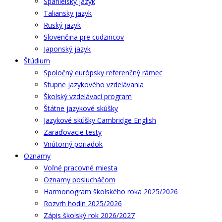
Španielsky jazyk
Taliansky jazyk
Ruský jazyk
Slovenčina pre cudzincov
Japonský jazyk
Štúdium
Spoločný európsky referenčný rámec
Stupne jazykového vzdelávania
Školský vzdelávací program
Štátne jazykové skúšky
Jazykové skúšky Cambridge English
Zaraďovacie testy
Vnútorný poriadok
Oznamy
Voľné pracovné miesta
Oznamy poslucháčom
Harmonogram školského roka 2025/2026
Rozvrh hodín 2025/2026
Zápis školský rok 2026/2027