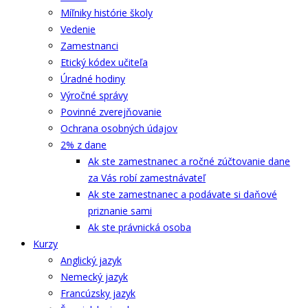
Míľniky histórie školy
Vedenie
Zamestnanci
Etický kódex učiteľa
Úradné hodiny
Výročné správy
Povinné zverejňovanie
Ochrana osobných údajov
2% z dane
Ak ste zamestnanec a ročné zúčtovanie dane
za Vás robí zamestnávateľ
Ak ste zamestnanec a podávate si daňové
priznanie sami
Ak ste právnická osoba
Kurzy
Anglický jazyk
Nemecký jazyk
Francúzsky jazyk