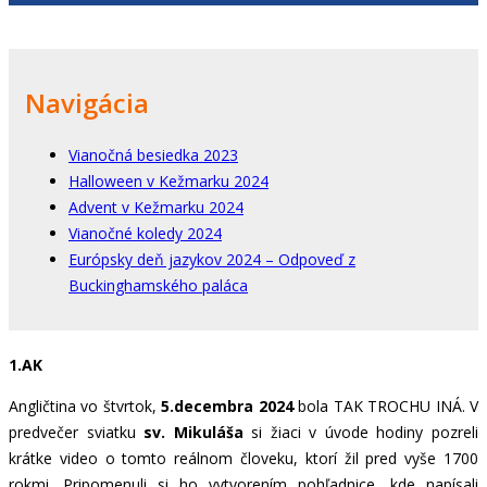
Navigácia
Vianočná besiedka 2023
Halloween v Kežmarku 2024
Advent v Kežmarku 2024
Vianočné koledy 2024
Európsky deň jazykov 2024 – Odpoveď z
Buckinghamského paláca
1.AK
Angličtina vo štvrtok,
5.decembra 2024
bola TAK TROCHU INÁ. V
predvečer sviatku
sv. Mikuláša
si žiaci v úvode hodiny pozreli
krátke video o tomto reálnom človeku, ktorí žil pred vyše 1700
rokmi. Pripomenuli si ho vytvorením pohľadnice, kde napísali