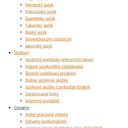
Nemecký jazyk
Francúzsky jazyk
Španielsky jazyk
Taliansky jazyk
Ruský jazyk
Slovenčina pre cudzincov
Japonský jazyk
Štúdium
Spoločný európsky referenčný rámec
Stupne jazykového vzdelávania
Školský vzdelávací program
Štátne jazykové skúšky
Jazykové skúšky Cambridge English
Zaraďovacie testy
Vnútorný poriadok
Oznamy
Voľné pracovné miesta
Oznamy poslucháčom