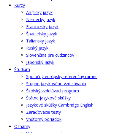
Kurzy
Anglický jazyk
Nemecký jazyk
Francúzsky jazyk
Španielsky jazyk
Taliansky jazyk
Ruský jazyk
Slovenčina pre cudzincov
Japonský jazyk
Štúdium
Spoločný európsky referenčný rámec
Stupne jazykového vzdelávania
Školský vzdelávací program
Štátne jazykové skúšky
Jazykové skúšky Cambridge English
Zaraďovacie testy
Vnútorný poriadok
Oznamy