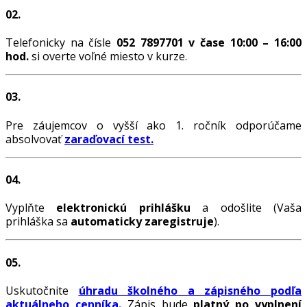
02.
Telefonicky na čísle
052 7897701 v čase 10:00 – 16:00
hod.
si overte voľné miesto v kurze.
03.
Pre záujemcov o vyšší ako 1. ročník odporúčame
absolvovať
zaraďovací test.
04.
Vyplňte
elektronickú prihlášku
a odošlite (Vaša
prihláška sa
automaticky zaregistruje
).
05.
Uskutočnite
úhradu školného a zápisného podľa
aktuálneho cenníka
.
Zápis bude
platný po vyplnení