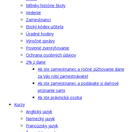
Míľniky histórie školy
Vedenie
Zamestnanci
Etický kódex učiteľa
Úradné hodiny
Výročné správy
Povinné zverejňovanie
Ochrana osobných údajov
2% z dane
Ak ste zamestnanec a ročné zúčtovanie dane
za Vás robí zamestnávateľ
Ak ste zamestnanec a podávate si daňové
priznanie sami
Ak ste právnická osoba
Kurzy
Anglický jazyk
Nemecký jazyk
Francúzsky jazyk