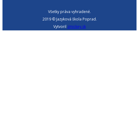
Všetky práva vyhradené.
2019 © Jazyková škola Poprad.
Vytvoril
zmickey.sk