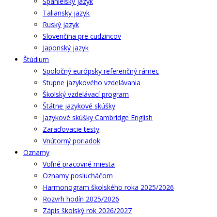
Španielsky jazyk
Taliansky jazyk
Ruský jazyk
Slovenčina pre cudzincov
Japonský jazyk
Štúdium
Spoločný európsky referenčný rámec
Stupne jazykového vzdelávania
Školský vzdelávací program
Štátne jazykové skúšky
Jazykové skúšky Cambridge English
Zaraďovacie testy
Vnútorný poriadok
Oznamy
Voľné pracovné miesta
Oznamy poslucháčom
Harmonogram školského roka 2025/2026
Rozvrh hodín 2025/2026
Zápis školský rok 2026/2027