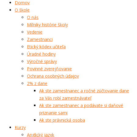
Domov
O škole
O nás
Míľniky histórie školy
Vedenie
Zamestnanci
Etický kódex učiteľa
Úradné hodiny
Výročné správy
Povinné zverejňovanie
Ochrana osobných údajov
2% z dane
Ak ste zamestnanec a ročné zúčtovanie dane
za Vás robí zamestnávateľ
Ak ste zamestnanec a podávate si daňové
priznanie sami
Ak ste právnická osoba
Kurzy
Anglický jazyk