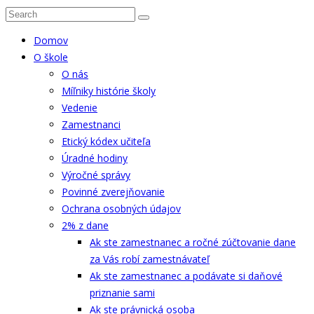
Domov
O škole
O nás
Míľniky histórie školy
Vedenie
Zamestnanci
Etický kódex učiteľa
Úradné hodiny
Výročné správy
Povinné zverejňovanie
Ochrana osobných údajov
2% z dane
Ak ste zamestnanec a ročné zúčtovanie dane
za Vás robí zamestnávateľ
Ak ste zamestnanec a podávate si daňové
priznanie sami
Ak ste právnická osoba