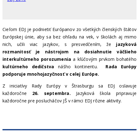
Cieľom EDJ je podnietiť Európanov zo všetkých členských štátov
Európskej únie, aby sa bez ohľadu na vek, v školách aj mimo
nich, učili viac jazykov, s presvedčením, že
jazyková
rozmanitosť je nástrojom na dosiahnutie väčšieho
interkultúrneho porozumenia
a kľúčovým prvkom bohatého
kultúrneho dedičstva
nášho kontinentu.
Rada Európy
podporuje mnohojazyčnosť v celej Európe.
Z iniciatívy Rady Európy v Štrasburgu sa EDJ oslavuje
každoročne
26. septembra.
Jazyková škola pripravuje
každoročne pre poslucháčov JŠ v rámci EDJ rôzne aktivity.