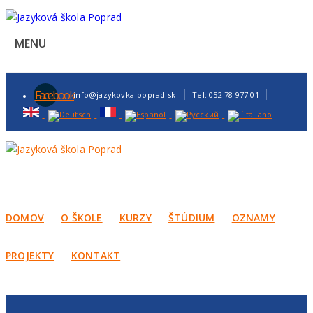
MENU
Facebook
info@jazykovka-poprad.sk
Tel: 052 78 977 01
DOMOV
O ŠKOLE
KURZY
ŠTÚDIUM
OZNAMY
PROJEKTY
KONTAKT