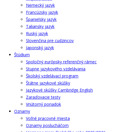
Nemecký jazyk
Francúzsky jazyk
Španielsky jazyk
Taliansky jazyk
Ruský jazyk
Slovenčina pre cudzincov
Japonský jazyk
Štúdium
Spoločný európsky referenčný rámec
Stupne jazykového vzdelávania
Školský vzdelávací program
Štátne jazykové skúšky
Jazykové skúšky Cambridge English
Zaraďovacie testy
Vnútorný poriadok
Oznamy
Voľné pracovné miesta
Oznamy poslucháčom