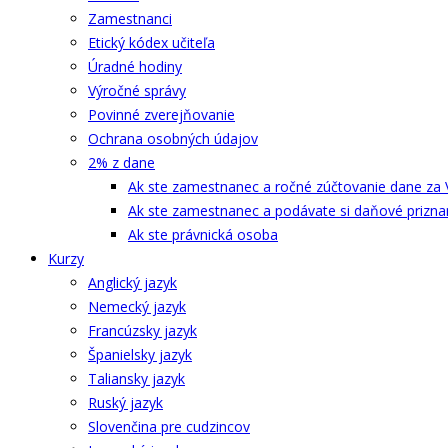
Zamestnanci
Etický kódex učiteľa
Úradné hodiny
Výročné správy
Povinné zverejňovanie
Ochrana osobných údajov
2% z dane
Ak ste zamestnanec a ročné zúčtovanie dane za 
Ak ste zamestnanec a podávate si daňové prizna
Ak ste právnická osoba
Kurzy
Anglický jazyk
Nemecký jazyk
Francúzsky jazyk
Španielsky jazyk
Taliansky jazyk
Ruský jazyk
Slovenčina pre cudzincov