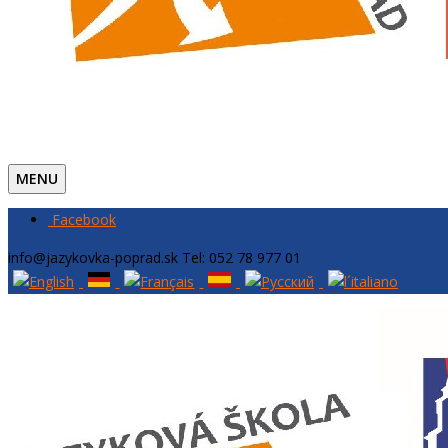
MENU
Facebook
info@jazykovka-poprad.sk
Tel: 052 78 977 01