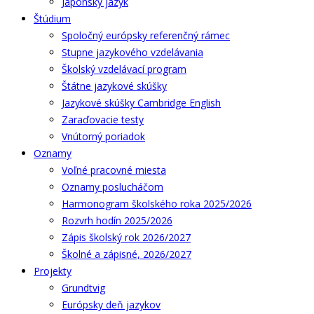
Japonský jazyk
Štúdium
Spoločný európsky referenčný rámec
Stupne jazykového vzdelávania
Školský vzdelávací program
Štátne jazykové skúšky
Jazykové skúšky Cambridge English
Zaraďovacie testy
Vnútorný poriadok
Oznamy
Voľné pracovné miesta
Oznamy poslucháčom
Harmonogram školského roka 2025/2026
Rozvrh hodín 2025/2026
Zápis školský rok 2026/2027
Školné a zápisné, 2026/2027
Projekty
Grundtvig
Európsky deň jazykov