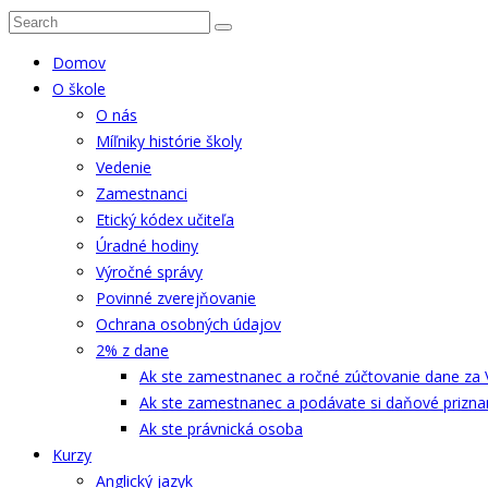
Domov
O škole
O nás
Míľniky histórie školy
Vedenie
Zamestnanci
Etický kódex učiteľa
Úradné hodiny
Výročné správy
Povinné zverejňovanie
Ochrana osobných údajov
2% z dane
Ak ste zamestnanec a ročné zúčtovanie dane za 
Ak ste zamestnanec a podávate si daňové prizna
Ak ste právnická osoba
Kurzy
Anglický jazyk