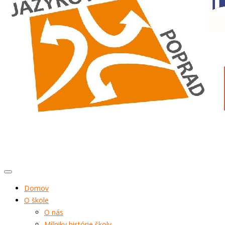
Domov
O škole
O nás
Míľniky histórie školy